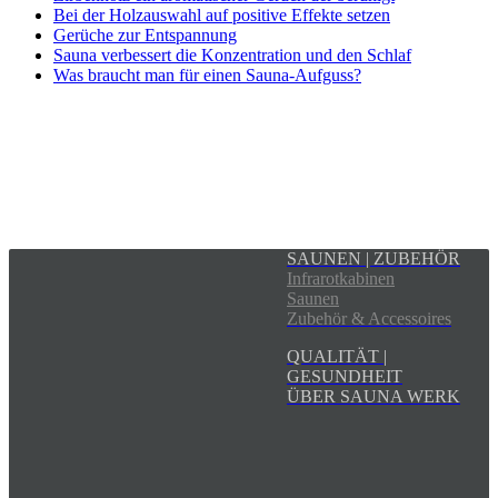
Bei der Holzauswahl auf positive Effekte setzen
Gerüche zur Entspannung
Sauna verbessert die Konzentration und den Schlaf
Was braucht man für einen Sauna-Aufguss?
SAUNEN | ZUBEHÖR
Infrarotkabinen
Saunen
Zubehör & Accessoires
QUALITÄT |
GESUNDHEIT
ÜBER SAUNA WERK