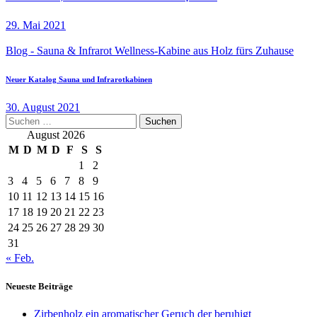
29. Mai 2021
Blog - Sauna & Infrarot Wellness-Kabine aus Holz fürs Zuhause
Neuer Katalog Sauna und Infrarotkabinen
30. August 2021
Suchen
nach:
August 2026
M
D
M
D
F
S
S
1
2
3
4
5
6
7
8
9
10
11
12
13
14
15
16
17
18
19
20
21
22
23
24
25
26
27
28
29
30
31
« Feb.
Neueste Beiträge
Zirbenholz ein aromatischer Geruch der beruhigt