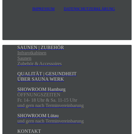
IMPRESSUM
DATENSCHUTZERKLÄRUNG
SAUNEN | ZUBEHÖR
Infrarotkabinen
Saunen
Zubehör & Accessoires
QUALITÄT | GESUNDHEIT
ÜBER SAUNA WERK
SHOWROOM Hamburg
ÖFFNUNGSZEITEN
Fr. 14- 18 Uhr & Sa. 11-15 Uhr
und gern nach Terminvereinbarung
SHOWROOM Lütau
und gern nach Terminvereinbarung
KONTAKT