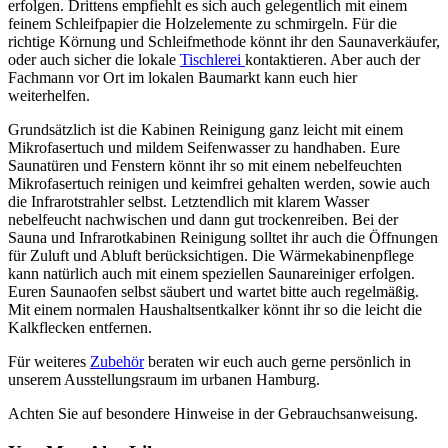
erfolgen. Drittens empfiehlt es sich auch gelegentlich mit einem
feinem Schleifpapier die Holzelemente zu schmirgeln. Für die
richtige Körnung und Schleifmethode könnt ihr den Saunaverkäufer,
oder auch sicher die lokale
Tischlerei
kontaktieren. Aber auch der
Fachmann vor Ort im lokalen Baumarkt kann euch hier
weiterhelfen.
Grundsätzlich ist die Kabinen Reinigung ganz leicht mit einem
Mikrofasertuch und mildem Seifenwasser zu handhaben. Eure
Saunatüren und Fenstern könnt ihr so mit einem nebelfeuchten
Mikrofasertuch reinigen und keimfrei gehalten werden, sowie auch
die Infrarotstrahler selbst. Letztendlich mit klarem Wasser
nebelfeucht nachwischen und dann gut trockenreiben. Bei der
Sauna und Infrarotkabinen Reinigung solltet ihr auch die Öffnungen
für Zuluft und Abluft berücksichtigen. Die Wärmekabinenpflege
kann natürlich auch mit einem speziellen Saunareiniger erfolgen.
Euren Saunaofen selbst säubert und wartet bitte auch regelmäßig.
Mit einem normalen Haushaltsentkalker könnt ihr so die leicht die
Kalkflecken entfernen.
Für weiteres
Zubehör
beraten wir euch auch gerne persönlich in
unserem Ausstellungsraum im urbanen Hamburg.
Achten Sie auf besondere Hinweise in der Gebrauchsanweisung.