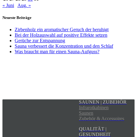
« Juni
Aug. »
Neueste Beiträge
Zirbenholz ein aromatischer Geruch der beruhigt
Bei der Holzauswahl auf positive Effekte setzen
Gerüche zur Entspannung
Sauna verbessert die Konzentration und den Schlaf
Was braucht man für einen Sauna-Aufguss?
SAUNEN | ZUBEHÖR
Infrarotkabinen
Saunen
Zubehör & Accessoires
QUALITÄT |
GESUNDHEIT