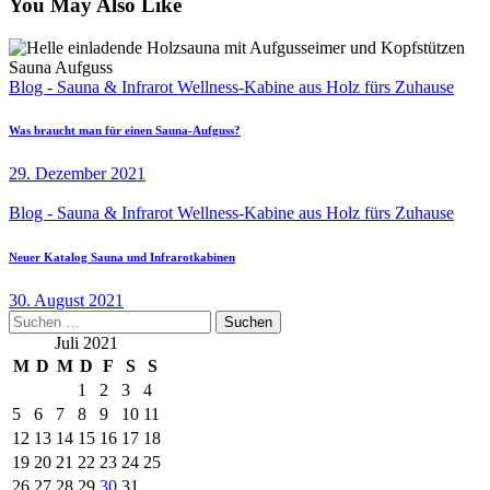
You May Also Like
Blog - Sauna & Infrarot Wellness-Kabine aus Holz fürs Zuhause
Was braucht man für einen Sauna-Aufguss?
29. Dezember 2021
Blog - Sauna & Infrarot Wellness-Kabine aus Holz fürs Zuhause
Neuer Katalog Sauna und Infrarotkabinen
30. August 2021
Suchen
nach:
Juli 2021
M
D
M
D
F
S
S
1
2
3
4
5
6
7
8
9
10
11
12
13
14
15
16
17
18
19
20
21
22
23
24
25
26
27
28
29
30
31