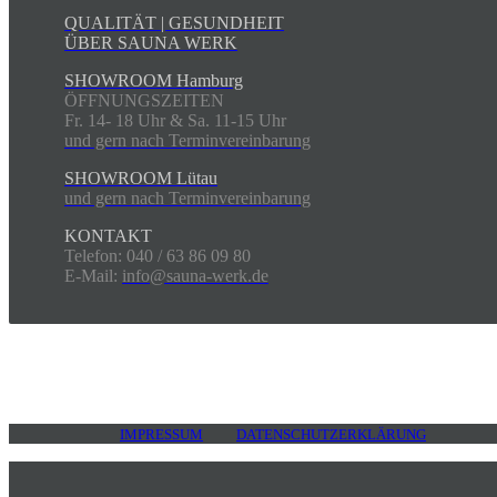
QUALITÄT | GESUNDHEIT
ÜBER SAUNA WERK
SHOWROOM Hamburg
ÖFFNUNGSZEITEN
Fr. 14- 18 Uhr & Sa. 11-15 Uhr
und gern nach Terminvereinbarung
SHOWROOM Lütau
und gern nach Terminvereinbarung
KONTAKT
Telefon: 040 / 63 86 09 80
E-Mail:
info@sauna-werk.de
IMPRESSUM
DATENSCHUTZERKLÄRUNG