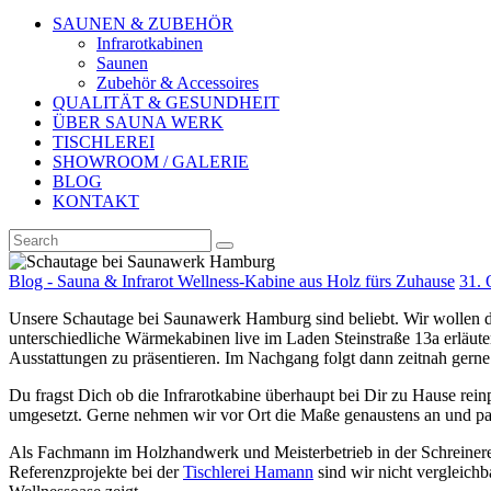
SAUNEN & ZUBEHÖR
Infrarotkabinen
Saunen
Zubehör & Accessoires
QUALITÄT & GESUNDHEIT
ÜBER SAUNA WERK
TISCHLEREI
SHOWROOM / GALERIE
BLOG
KONTAKT
Blog - Sauna & Infrarot Wellness-Kabine aus Holz fürs Zuhause
31. 
Unsere Schautage bei Saunawerk Hamburg sind beliebt. Wir wollen die
unterschiedliche Wärmekabinen live im Laden Steinstraße 13a erläut
Ausstattungen zu präsentieren. Im Nachgang folgt dann zeitnah gerne
Du fragst Dich ob die Infrarotkabine überhaupt bei Dir zu Hause rei
umgesetzt. Gerne nehmen wir vor Ort die Maße genaustens an und pa
Als Fachmann im Holzhandwerk und Meisterbetrieb in der Schreinerei,
Referenzprojekte bei der
Tischlerei Hamann
sind wir nicht vergleichb