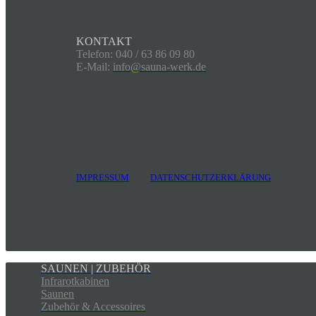
KONTAKT
Telefon: 040 / 63 86 09 80
E-Mail:
info@sauna-werk.de
IMPRESSUM
DATENSCHUTZERKLÄRUNG
SAUNEN | ZUBEHÖR
Infrarotkabinen
Saunen
Zubehör & Accessoires