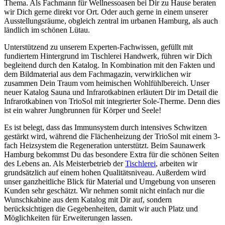
Thema. Als Fachmann für Wellnessoasen bei Dir zu Hause beraten
wir Dich gerne direkt vor Ort. Oder auch gerne in einem unserer
Ausstellungsräume, obgleich zentral im urbanen Hamburg, als auch
ländlich im schönen Lütau.
Unterstützend zu unserem Experten-Fachwissen, gefüllt mit
fundiertem Hintergrund im Tischlerei Handwerk, führen wir Dich
begleitend durch den Katalog. In Kombination mit den Fakten und
dem Bildmaterial aus dem Fachmagazin, verwirklichen wir
zusammen Dein Traum vom heimischen Wohlfühlbereich. Unser
neuer Katalog Sauna und Infrarotkabinen erläutert Dir im Detail die
Infrarotkabinen von TrioSol mit integrierter Sole-Therme. Denn dies
ist ein wahrer Jungbrunnen für Körper und Seele!
Es ist belegt, dass das Immunsystem durch intensives Schwitzen
gestärkt wird, während die Flächenheizung der TrioSol mit einem 3-
fach Heizsystem die Regeneration unterstützt. Beim Saunawerk
Hamburg bekommst Du das besondere Extra für die schönen Seiten
des Lebens an. Als Meisterbetrieb der
Tischlerei
, arbeiten wir
grundsätzlich auf einem hohen Qualitätsniveau. Außerdem wird
unser ganzheitliche Blick für Material und Umgebung von unseren
Kunden sehr geschätzt. Wir nehmen somit nicht einfach nur die
Wunschkabine aus dem Katalog mit Dir auf, sondern
berücksichtigen die Gegebenheiten, damit wir auch Platz und
Möglichkeiten für Erweiterungen lassen.