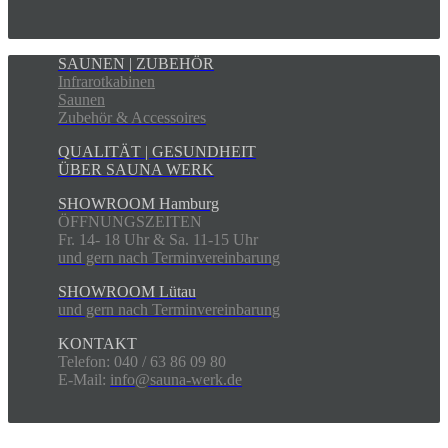
SAUNEN | ZUBEHÖR
Infrarotkabinen
Saunen
Zubehör & Accessoires
QUALITÄT | GESUNDHEIT
ÜBER SAUNA WERK
SHOWROOM Hamburg
ÖFFNUNGSZEITEN
Fr. 14- 18 Uhr & Sa. 11-15 Uhr
und gern nach Terminvereinbarung
SHOWROOM Lütau
und gern nach Terminvereinbarung
KONTAKT
Telefon: 040 / 63 86 09 80
E-Mail:
info@sauna-werk.de