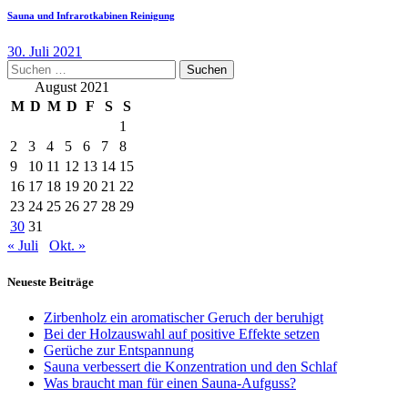
Sauna und Infrarotkabinen Reinigung
30. Juli 2021
Suchen
nach:
August 2021
M
D
M
D
F
S
S
1
2
3
4
5
6
7
8
9
10
11
12
13
14
15
16
17
18
19
20
21
22
23
24
25
26
27
28
29
30
31
« Juli
Okt. »
Neueste Beiträge
Zirbenholz ein aromatischer Geruch der beruhigt
Bei der Holzauswahl auf positive Effekte setzen
Gerüche zur Entspannung
Sauna verbessert die Konzentration und den Schlaf
Was braucht man für einen Sauna-Aufguss?