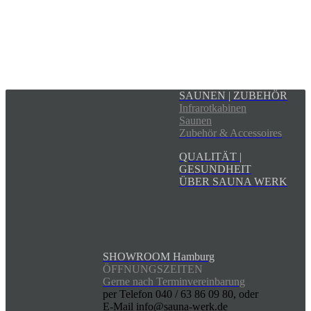
SAUNEN | ZUBEHÖR
Infrarotkabinen
Saunen
Zubehör & Accessoires
QUALITÄT |
GESUNDHEIT
ÜBER SAUNA WERK
SHOWROOM Hamburg
ÖFFNUNGSZEITEN
Gerne nach Terminvereinbarung
per Telefon 040 / 63 86 09 80, oder
E-Mail info@sauna-werk.de