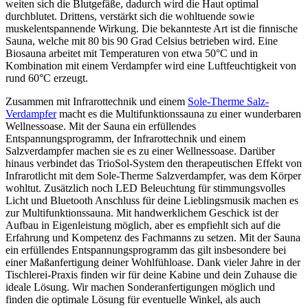
weiten sich die Blutgefäße, dadurch wird die Haut optimal
durchblutet. Drittens, verstärkt sich die wohltuende sowie
muskelentspannende Wirkung. Die bekannteste Art ist die finnische
Sauna, welche mit 80 bis 90 Grad Celsius betrieben wird. Eine
Biosauna arbeitet mit Temperaturen von etwa 50°C und in
Kombination mit einem Verdampfer wird eine Luftfeuchtigkeit von
rund 60°C erzeugt.
Zusammen mit Infrarottechnik und einem
Sole-Therme Salz-
Verdampfer
macht es die Multifunktionssauna zu einer wunderbaren
Wellnessoase. Mit der Sauna ein erfüllendes
Entspannungsprogramm, der Infrarottechnik und einem
Salzverdampfer machen sie es zu einer Wellnessoase. Darüber
hinaus verbindet das TrioSol-System den therapeutischen Effekt von
Infrarotlicht mit dem Sole-Therme Salzverdampfer, was dem Körper
wohltut. Zusätzlich noch LED Beleuchtung für stimmungsvolles
Licht und Bluetooth Anschluss für deine Lieblingsmusik machen es
zur Multifunktionssauna. Mit handwerklichem Geschick ist der
Aufbau in Eigenleistung möglich, aber es empfiehlt sich auf die
Erfahrung und Kompetenz des Fachmanns zu setzen. Mit der Sauna
ein erfüllendes Entspannungsprogramm das gilt insbesondere bei
einer Maßanfertigung deiner Wohlfühloase. Dank vieler Jahre in der
Tischlerei-Praxis finden wir für deine Kabine und dein Zuhause die
ideale Lösung. Wir machen Sonderanfertigungen möglich und
finden die optimale Lösung für eventuelle Winkel, als auch