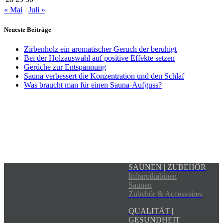
« Mai
Juli »
Neueste Beiträge
Zirbenholz ein aromatischer Geruch der beruhigt
Bei der Holzauswahl auf positive Effekte setzen
Gerüche zur Entspannung
Sauna verbessert die Konzentration und den Schlaf
Was braucht man für einen Sauna-Aufguss?
SAUNEN | ZUBEHÖR
Infrarotkabinen
Saunen
Zubehör & Accessoires
QUALITÄT |
GESUNDHEIT