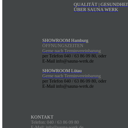
QUALITÄT | GESUNDHEI
ÜBER SAUNA WERK
SHOWROOM Hamburg
ÖFFNUNGSZEITEN
Gerne nach Terminvereinbarung
per Telefon 040 / 63 86 09 80, oder
E-Mail info@sauna-werk.de
SHOWROOM Lütau
Gerne nach Terminvereinbarung
per Telefon 040 / 63 86 09 80, oder
E-Mail info@sauna-werk.de
KONTAKT
Telefon: 040 / 63 86 09 80
E-Mail:
info@sauna-werk.de