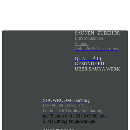
SAUNEN | ZUBEHÖR
Infrarotkabinen
Saunen
Zubehör & Accessoires
QUALITÄT |
GESUNDHEIT
ÜBER SAUNA WERK
SHOWROOM Hamburg
ÖFFNUNGSZEITEN
Gerne nach Terminvereinbarung
per Telefon 040 / 63 86 09 80, oder
E-Mail info@sauna-werk.de