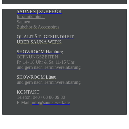
SAUNEN | ZUBEHÖR
Infrarotkabinen
Saunen
Zubehör & Accessoires
QUALITÄT | GESUNDHEIT
ÜBER SAUNA WERK
SHOWROOM Hamburg
ÖFFNUNGSZEITEN
Fr. 14- 18 Uhr & Sa. 11-15 Uhr
und gern nach Terminvereinbarung
SHOWROOM Lütau
und gern nach Terminvereinbarung
KONTAKT
Telefon: 040 / 63 86 09 80
E-Mail:
info@sauna-werk.de