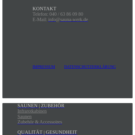
KONTAKT
Telefon: 040 / 63 86 09 80
E-Mail:
info@sauna-werk.de
IMPRESSUM
DATENSCHUTZERKLÄRUNG
SAUNEN | ZUBEHÖR
Infrarotkabinen
Saunen
Zubehör & Accessoires
QUALITÄT | GESUNDHEIT